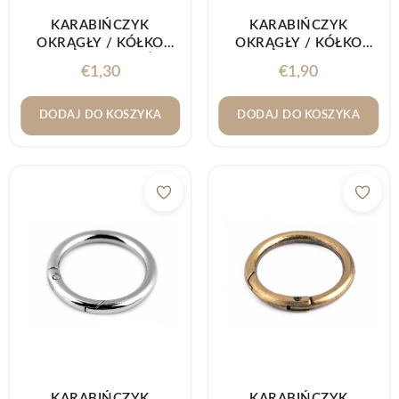
KARABIŃCZYK
KARABIŃCZYK
OKRĄGŁY / KÓŁKO
OKRĄGŁY / KÓŁKO
Ø25MM ZŁOTO (ŻÓŁTY
Ø32MM CZARNY
€
1,30
€
1,90
ODCIEŃ)
NIKIEL
DODAJ DO KOSZYKA
DODAJ DO KOSZYKA
KARABIŃCZYK
KARABIŃCZYK