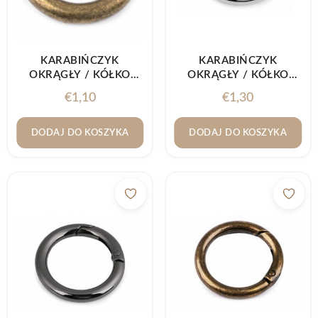
KARABIŃCZYK
KARABIŃCZYK
OKRĄGŁY / KÓŁKO
OKRĄGŁY / KÓŁKO
Ø18MM STARE ZŁOTO
Ø25MM NIKIEL
€
1,10
€
1,30
DODAJ DO KOSZYKA
DODAJ DO KOSZYKA