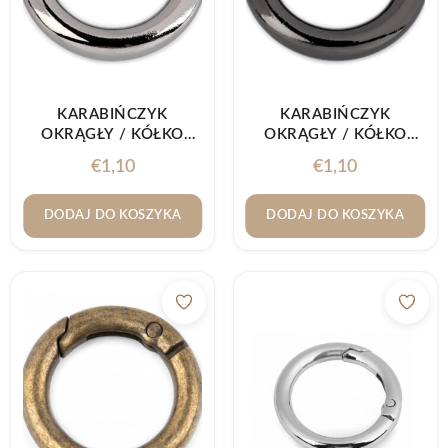
KARABIŃCZYK
KARABIŃCZYK
OKRĄGŁY / KÓŁKO
OKRĄGŁY / KÓŁKO
Ø18MM NIKIEL
Ø18MM NIKIEL
€
1,10
€
1,10
CZARNY
DODAJ DO KOSZYKA
DODAJ DO KOSZYKA