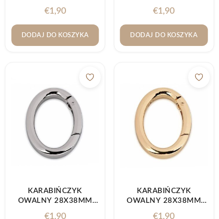
Ø32MM ZŁOTY
CZARNY NIKIEL
€
1,90
€
1,90
DODAJ DO KOSZYKA
DODAJ DO KOSZYKA
KARABIŃCZYK
KARABIŃCZYK
OWALNY 28X38MM
OWALNY 28X38MM
NIKIEL
ZŁOTO KLASYCZNE
€
1,90
€
1,90