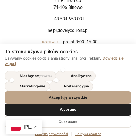
ul. Binowo 40
74-106 Binowo
+48 534 553 031
help@lovelycottons.pl
pn–pt 8:00–15:00
KONTAKT:
Ta strona używa plików cookies
EUR
Używamy cookies do działania strony, analityki i reklam.
Dowiedz się
więcej
Regulamin
Niezbędne
Analityczne
(zawsze)
Polityka prywatności
Marketingowe
Preferencyjne
Płatności
Akceptuję wszystkie
Wybrane
Odrzucam
© 2026 Lovely Cottons.
Wszelkie prawa zastrzeżone.
PL
04.08 - 10.08 – przerwa urlopowa. Z wysyłkami ruszamy
codingmaks.com
Projekt i wykonanie:
Polityka prywatności
|
Polityka cookies
od wtorku 11.08