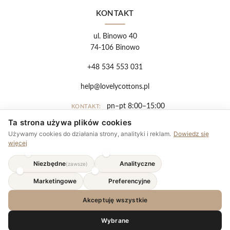
KONTAKT
ul. Binowo 40
74-106 Binowo
+48 534 553 031
help@lovelycottons.pl
pn–pt 8:00–15:00
KONTAKT:
Ta strona używa plików cookies
PLN
Używamy cookies do działania strony, analityki i reklam.
Dowiedz się
więcej
Regulamin
Niezbędne
Analityczne
(zawsze)
Polityka prywatności
Marketingowe
Preferencyjne
Płatności
Akceptuję wszystkie
Wybrane