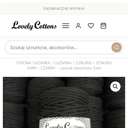
treści
ZAGRANICZNE WYSYŁKI
Wyszukaj produkty
STRONA GŁÓWNA
/
GŁÓWNA
/
SZNURKI
/
SZNURKI
5MM
/ CZARNY – sznurek bawełniany 5mm